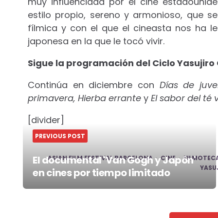
muy influenciada por el cine estadounid
estilo propio, sereno y armonioso, que s
fílmica y con el que el cineasta nos ha 
japonesa en la que le tocó vivir.
Sigue la programación del Ciclo Yasujiro
Continúa en diciembre con
Días de juv
primavera, Hierba errante
y
El sabor del té
[divider]
PREVIOUS POST
El documental 'Van Gogh y Japón'
ASIAN FILM FESTIVAL BARCELONA
CINE
FILMOTEC
YASU
en cines por tiempo limitado
Post
navigation