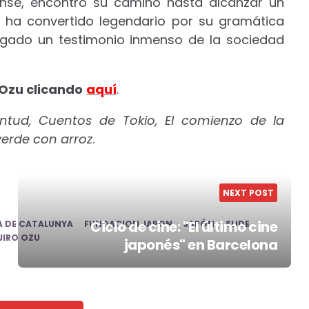
ense, encontró su camino hasta alcanzar un
e ha convertido legendario por su gramática
legado un testimonio inmenso de la sociedad
 Ozu clicando
aquí
.
entud, Cuentos de Tokio, El comienzo de la
 verde con arroz
.
NEXT POST
Ciclo de cine: "El último cine
A DE CATALUNYA
FUNDACION JAPON
JAPÓN
SLIDE
JIRO OZU
japonés" en Barcelona