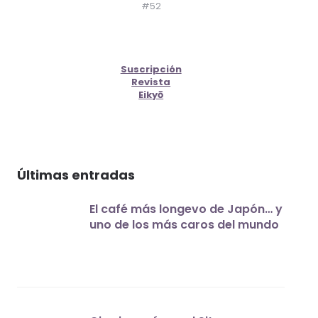
#52
Suscripción
Revista
Eikyō
Últimas entradas
El café más longevo de Japón… y
uno de los más caros del mundo