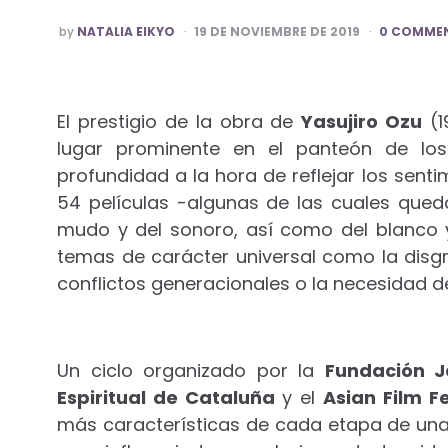
POSTED
by
NATALIA EIKYO
19 DE NOVIEMBRE DE 2019
0 COMME
BY
El prestigio de la obra de
Yasujiro Ozu
(1
lugar prominente en el panteón de los
profundidad a la hora de reflejar los sent
54 películas -algunas de las cuales qued
mudo y del sonoro, así como del blanco y
temas de carácter universal como la disgre
conflictos generacionales o la necesidad de
Un ciclo organizado por la
Fundación 
Espiritual de Cataluña
y el
Asian Film F
más características de cada etapa de una f