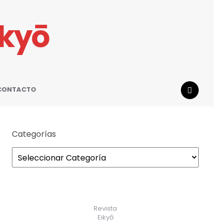
ikyō
CONTACTO
SEARCH
Categorías
Revista
Eikyō