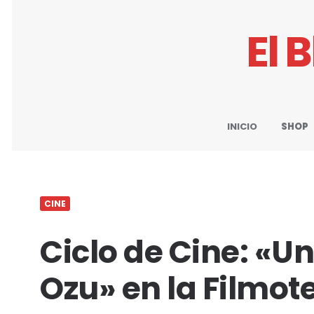
El 
INICIO
SHOP
CINE
Ciclo de Cine: «U
Ozu» en la Filmot