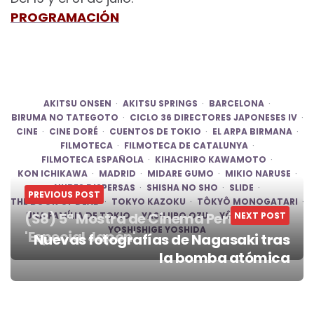
PROGRAMACIÓN
AKITSU ONSEN
AKITSU SPRINGS
BARCELONA
BIRUMA NO TATEGOTO
CICLO 36 DIRECTORES JAPONESES IV
CINE
CINE DORÉ
CUENTOS DE TOKIO
EL ARPA BIRMANA
FILMOTECA
FILMOTECA DE CATALUNYA
FILMOTECA ESPAÑOLA
KIHACHIRO KAWAMOTO
KON ICHIKAWA
MADRID
MIDARE GUMO
MIKIO NARUSE
NUBES DISPERSAS
SHISHA NO SHO
SLIDE
PREVIOUS POST
THE BOOK OF DEAD
TOKYO KAZOKU
TÔKYÔ MONOGATARI
(S8) 5ª Mostra de Cinema Periférico
UNA FAMÍLIA DE TOKIO
YASUJIRO OZU
YÔJI YAMADA
NEXT POST
YOSHISHIGE YOSHIDA
'Especial Japón'
Nuevas fotografías de Nagasaki tras
Post
la bomba atómica
navigation