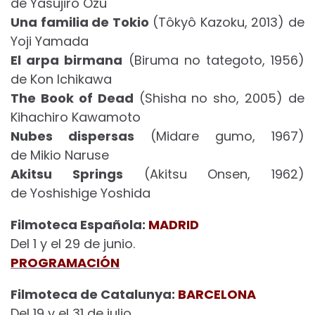
de Yasujiro Ozu
Una familia de Tokio
(Tôkyô Kazoku, 2013) de
Yoji Yamada
El arpa birmana
(Biruma no tategoto, 1956)
de Kon Ichikawa
The Book of Dead
(Shisha no sho, 2005) de
Kihachiro Kawamoto
Nubes dispersas
(Midare gumo, 1967)
de Mikio Naruse
Akitsu Springs
(Akitsu Onsen, 1962)
de Yoshishige Yoshida
Filmoteca Española:
MADRID
Del 1 y el 29 de junio.
PROGRAMACIÓN
Filmoteca de Catalunya:
BARCELONA
Del 19 y el 31 de julio.