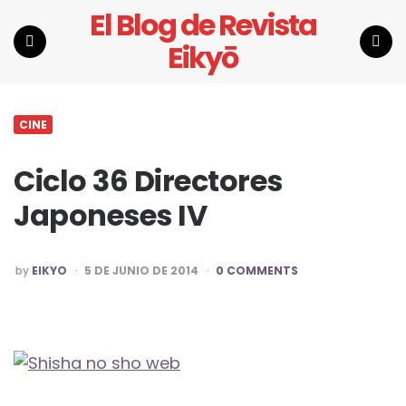
El Blog de Revista
Eikyō
Menu
Search
CINE
Ciclo 36 Directores
Japoneses IV
POSTED
by
EIKYO
5 DE JUNIO DE 2014
0 COMMENTS
BY