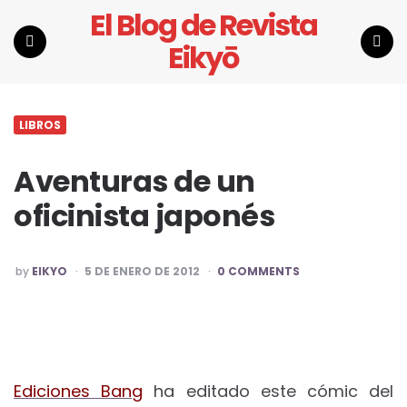
El Blog de Revista
Eikyō
Menu
Search
LIBROS
Aventuras de un
oficinista japonés
POSTED
by
EIKYO
5 DE ENERO DE 2012
0 COMMENTS
BY
Ediciones Bang
ha editado este cómic del