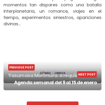
momentos tan dispares como una batalla
interplanetaria, un romance, viajes en el
tiempo, experimentos siniestros, apariciones
divinas…
PREVIOUS POST
CÓMIC
LIBROS
Yasumasa Morimura: a requiem
NEXT POST
Post
Agenda semanal del 9 al 15 de enero
navigation