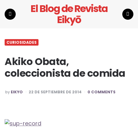
El Blog de Revista
Eikyō
Menu
Search
CURIOSIDADES
Akiko Obata,
coleccionista de comida
POSTED
by
EIKYO
22 DE SEPTIEMBRE DE 2014
0 COMMENTS
BY