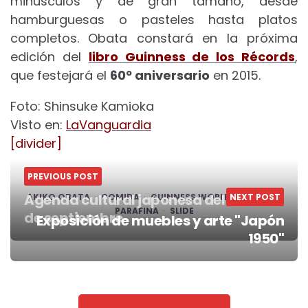
minúsculos y de gran tamaño, desde
hamburguesas o pasteles hasta platos
completos. Obata constará en la próxima
edición del
libro Guinness de los Récords
,
que festejará el
60º aniversario
en 2015.
Foto: Shinsuke Kamioka
Visto en:
LaVanguardia
[divider]
PREVIOUS POST
Agenda cultural japonesa del 22 al 28
AKIKO OBATA
COMIDA
GUINNESS WORLD RECORDS
NEXT POST
PARAFINA
SLIDE
de septiembre
Exposición de muebles y arte "Japón
Post
1950"
navigation