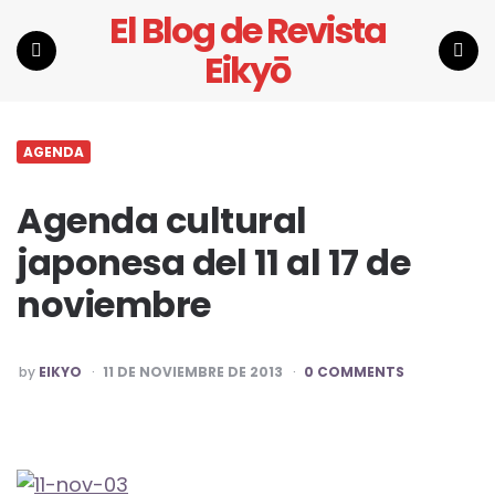
El Blog de Revista
Eikyō
Menu
Search
AGENDA
Agenda cultural
japonesa del 11 al 17 de
noviembre
POSTED
by
EIKYO
11 DE NOVIEMBRE DE 2013
0 COMMENTS
BY