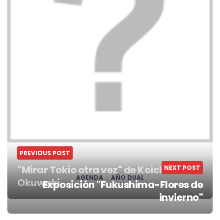
PREVIOUS POST
"Mirar Tokio otra vez" de Koichi
NEXT POST
AGENDA
AÑO DUAL
Okuwaki
Exposición "Fukushima-Flores de
Post
invierno"
navigation