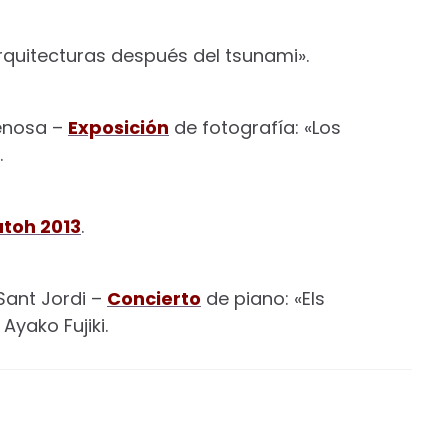
rquitecturas después del tsunami».
enosa –
Exposición
de fotografía: «Los
.
utoh 2013
.
Sant Jordi –
Concierto
de piano: «Els
Ayako Fujiki.