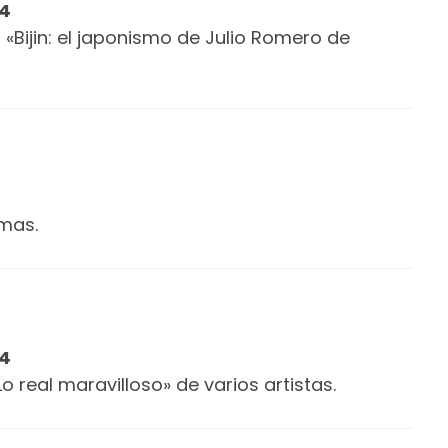
14
 «Bijin: el japonismo de Julio Romero de
mas.
14
Lo real maravilloso» de varios artistas.