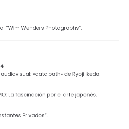
ía: “Wim Wenders Photographs”.
14
audiovisual: «data.path» de Ryoji Ikeda.
O: La fascinación por el arte japonés.
nstantes Privados”.