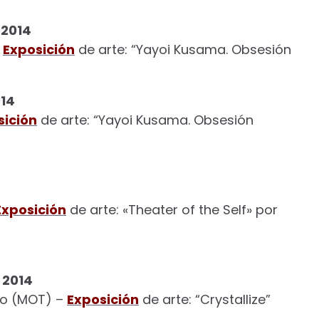
 2014
–
Exposición
de arte: “Yayoi Kusama. Obsesión
014
sición
de arte: “Yayoi Kusama. Obsesión
Exposición
de arte: «Theater of the Self» por
 2014
yo (MOT) –
Exposición
de arte: “Crystallize”