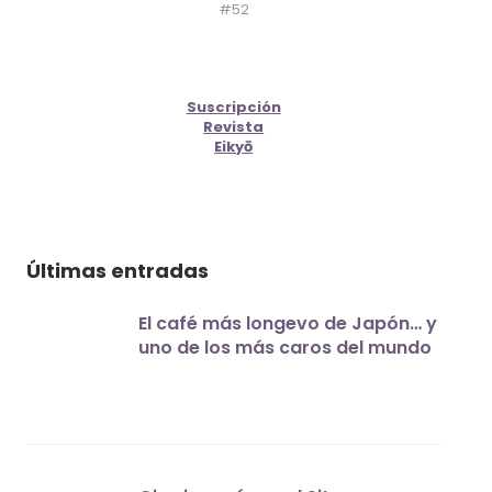
#52
Suscripción
Revista
Eikyō
Últimas entradas
El café más longevo de Japón… y
uno de los más caros del mundo