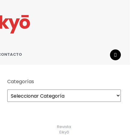
ikyō
CONTACTO
SEARCH
Categorías
Revista
Eikyō