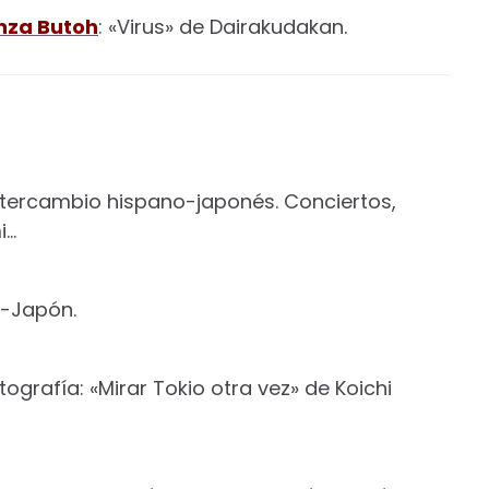
nza Butoh
: «Virus» de Dairakudakan.
tercambio hispano-japonés. Conciertos,
i…
a-Japón.
ografía: «Mirar Tokio otra vez» de Koichi