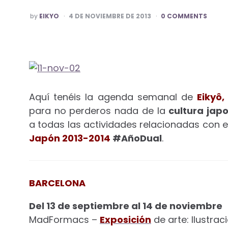
POSTED
by
EIKYO
4 DE NOVIEMBRE DE 2013
0 COMMENTS
BY
Aquí tenéis la agenda semanal de
Eikyô,
para no perderos nada de la
cultura jap
a todas las actividades relacionadas con 
Japón 2013-2014
#AñoDual
.
BARCELONA
Del 13 de septiembre al 14 de noviembre
MadFormacs –
Exposición
de arte: Ilustrac