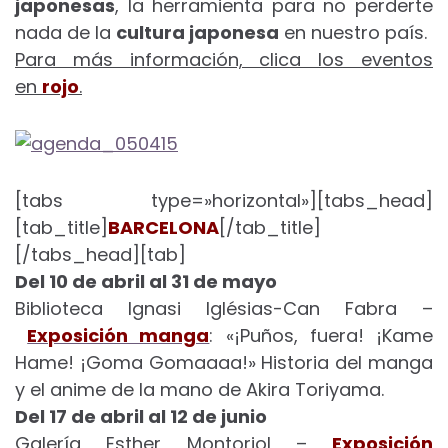
japonesas
, la herramienta para no perderte
nada de la
cultura japonesa
en nuestro país.
Para más información, clica los eventos
en
rojo
.
[tabs type=»horizontal»][tabs_head]
[tab_title]
BARCELONA
[/tab_title]
[/tabs_head][tab]
Del 10 de abril al 31 de mayo
Biblioteca Ignasi Iglésias-Can Fabra –
Exposición manga
: «¡Puños, fuera! ¡Kame
Hame! ¡Goma Gomaaaa!» Historia del manga
y el anime de la mano de Akira Toriyama.
Del 17 de abril al 12 de junio
Galería Esther Montoriol –
Exposición