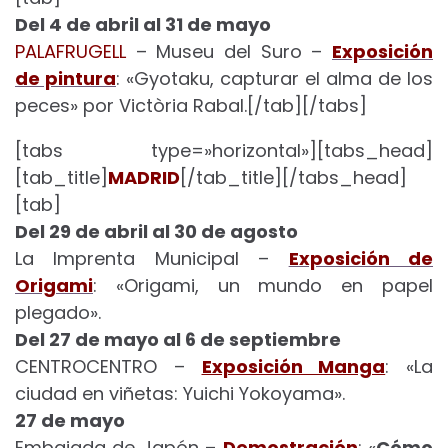
Del 4 de abril al 31 de mayo
PALAFRUGELL
– Museu del Suro –
Exposición
de pintura
: «Gyotaku, capturar el alma de los
peces» por Victòria Rabal.[/tab][/tabs]
[tabs type=»horizontal»][tabs_head]
[tab_title]
MADRID
[/tab_title][/tabs_head]
[tab]
Del 29 de abril al 30 de agosto
La Imprenta Municipal –
Exposición de
Origami
: «Origami, un mundo en papel
plegado».
Del 27 de mayo al 6 de septiembre
CENTROCENTRO –
Exposición Manga
: «La
ciudad en viñetas: Yuichi Yokoyama».
27 de mayo
Embajada de Japón –
Demostración
: «
Cómo