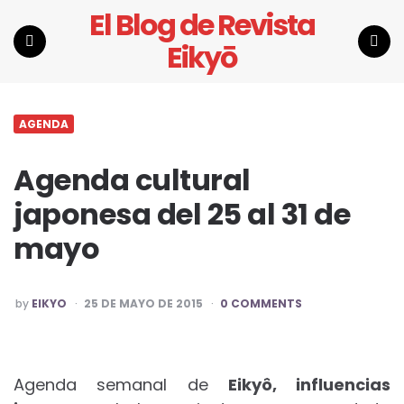
El Blog de Revista
Eikyō
Menu
Search
AGENDA
Agenda cultural
japonesa del 25 al 31 de
mayo
POSTED
by
EIKYO
25 DE MAYO DE 2015
0 COMMENTS
BY
Agenda semanal de
Eikyô, influencias