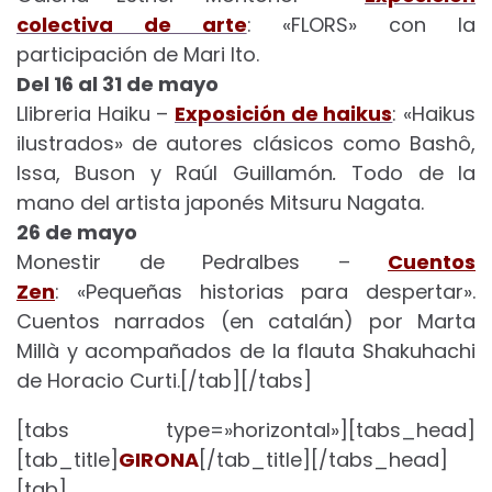
colectiva de arte
: «FLORS» con la
participación de Mari Ito.
Del 16 al 31 de mayo
Llibreria Haiku –
Exposición de haikus
: «Haikus
ilustrados» de autores clásicos como Bashô,
Issa, Buson y Raúl Guillamón
.
Todo de la
mano del artista japonés Mitsuru Nagata.
26 de mayo
Monestir de Pedralbes –
Cuentos
Zen
: «Pequeñas historias para despertar».
Cuentos narrados (en catalán) por Marta
Millà y acompañados de la flauta Shakuhachi
de Horacio Curti.[/tab][/tabs]
[tabs type=»horizontal»][tabs_head]
[tab_title]
GIRONA
[/tab_title][/tabs_head]
[tab]