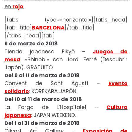
en
rojo
.
[tabs type=»horizontal»][tabs_head]
[tab_title]
BARCELONA
[/tab_title]
[/tabs_head][tab]
9 de marzo de 2018
Tienda japonesa Eikyô –
Juegos de
mesa
:
«Shinobi» con Jordi Ferré (Descubrir
Japón). GRATUITO
Del 9 al 11 de marzo de 2018
Convent de Sant Agustí –
Evento
solidario
:
KOREKARA JAPÓN.
Del 10 al 11 de marzo de 2018
La Farga de L’Hospitalet –
Cultura
japonesa
:
JAPAN WEEKEND.
Del 1 al 31 de marzo de 2018
Olivart Art Gallery –
Exposición de