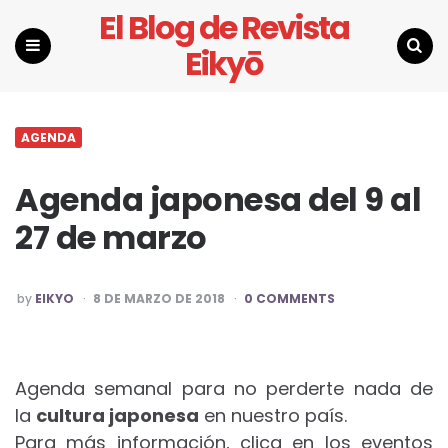
El Blog de Revista
Eikyō
Menu
Search
AGENDA
Agenda japonesa del 9 al
27 de marzo
POSTED
by
EIKYO
8 DE MARZO DE 2018
0 COMMENTS
BY
Agenda semanal para no perderte nada de
la
cultura japonesa
en nuestro país.
Para más información, clica en los eventos