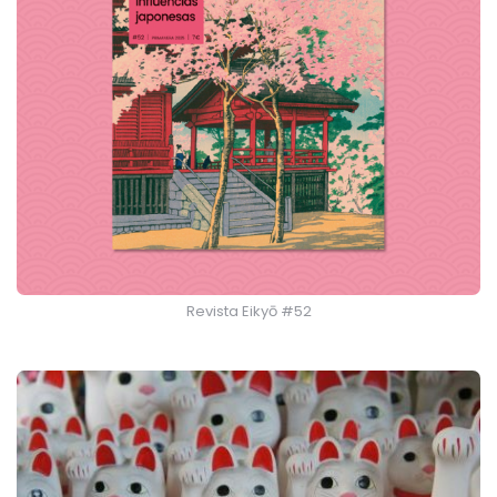
Revista Eikyō #52