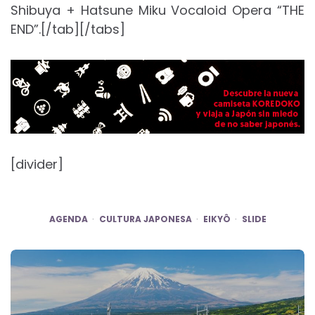
Shibuya + Hatsune Miku Vocaloid Opera “THE
END”.[/tab][/tabs]
[divider]
AGENDA
CULTURA JAPONESA
EIKYÔ
SLIDE
Post
navigation