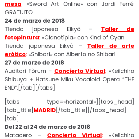
mesa
:
«Sword Art Online» con Jordi Ferré.
GRATUITO
24 de marzo de 2018
Tienda japonesa Eikyô –
Taller de
fotopintura
:
«Cianotípia» con Kind of Cyan.
Tienda japonesa Eikyô –
Taller de arte
erótico
:
«Shibari» con Alberto no Shibari.
27 de marzo de 2018
Auditori Fòrum –
Concierto Virtual
:
«Keiichiro
Shibuya + Hatsune Miku Vocaloid Opera “THE
END”.[/tab][/tabs]
[tabs type=»horizontal»][tabs_head]
[tab_title]
MADRID
[/tab_title][/tabs_head]
[tab]
Del 22 al 24 de marzo de 2018
Matadero –
Concierto Virtual
:
«Keiichiro