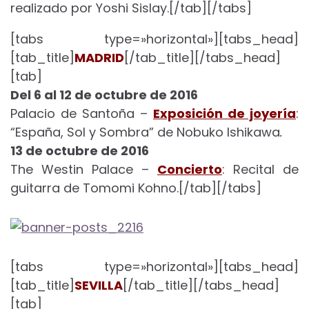
realizado por Yoshi Sislay.[/tab][/tabs]
[tabs type=»horizontal»][tabs_head]
[tab_title]
MADRID
[/tab_title][/tabs_head]
[tab]
Del 6 al 12 de octubre de 2016
Palacio de Santoña –
Exposición de joyería
:
“España, Sol y Sombra” de Nobuko Ishikawa
.
13 de octubre de 2016
The Westin Palace –
Concierto
: Recital de
guitarra de Tomomi Kohno.[/tab][/tabs]
[tabs type=»horizontal»][tabs_head]
[tab_title]
SEVILLA
[/tab_title][/tabs_head]
[tab]