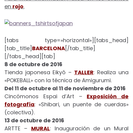
en
rojo
.
[tabs type=»horizontal»][tabs_head]
[tab_title]
BARCELONA
[/tab_title]
[/tabs_head][tab]
8 de octubre de 2016
Tienda japonesa Eikyô –
TALLER
: Realiza una
«POKEBALL» con la técnica de Amigurumi.
Del 11 de octubre al 11 de noviembre de 2016
Cincómonos Espai d’Art –
Exposición de
fotografía
: «Shibari, un puente de cuerdas»
(colectiva).
13 de octubre de 2016
ARTTE –
MURAL
: Inauguración de un Mural