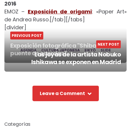
2016
EMOZ –
Exposición de origami
: «Paper Art»
de Andrea Russo.[/tab][/tabs]
[divider]
PREVIOUS POST
Exposición fotográfica "Shibari, un
NEXT POST
AGENDA
CULTURA JAPONESA
EIKYÔ
SLIDE
puente de cuerdas"
Las joyas de la artista Nobuko
Post
Ishikawa se exponen en Madrid
navigation
Leave a Comment
Categorías