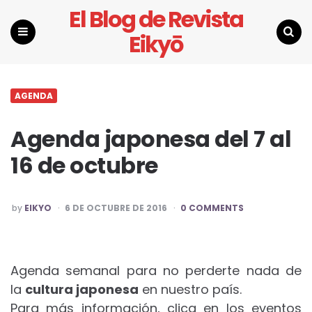
El Blog de Revista
Eikyō
Menu
Search
AGENDA
Agenda japonesa del 7 al
16 de octubre
POSTED
by
EIKYO
6 DE OCTUBRE DE 2016
0 COMMENTS
BY
Agenda semanal para no perderte nada de
la
cultura japonesa
en nuestro país.
Para más información, clica en los eventos