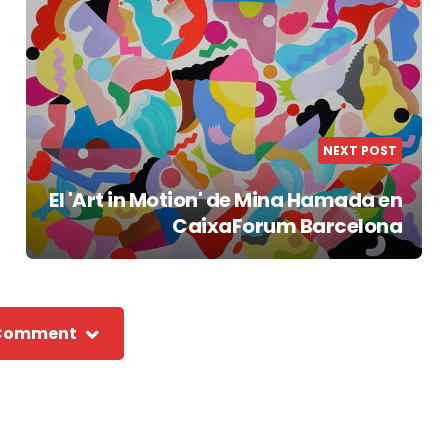
NEXT POST
El 'Art in Motion' de Mina Hamada en
CaixaForum Barcelona
 Comment