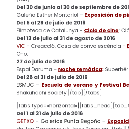
Del 30 de junio al 30 de septiembre de 20
Galería Esther Montoriol –
Exposición de p
Del 5 al 29 de julio de 2016
Filmoteca de Catalunya –
Ciclo de cine
: C
Del 13 de julio al 31 de agosto de 2016
VIC
– Creacció. Casa de convalescència –
Ono.
27 de julio de 2016
Espai Daruma –
Noche temática
:
Superhér
Del 28 al 31 de julio de 2016
ESMUC
–
Escuela de verano y Festival B
Shakuhachi Society.[/tab][/tabs]
[tabs type=»horizontal»][tabs_head][tab_ti
Del 1 al 31 de julio de 2016
GETXO
– Galerías Punta Begoña
–
Exposic
de Jon Cazenave y Łukasz Rusznica.[/tab][