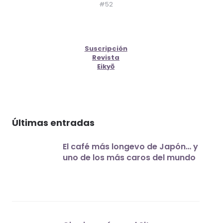
#52
Suscripción
Revista
Eikyō
Últimas entradas
El café más longevo de Japón… y
uno de los más caros del mundo