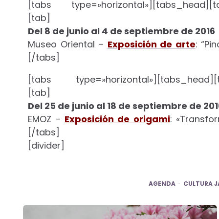
[tabs type=»horizontal»][tabs_head][ta
[tab]
Del 8 de junio al 4 de septiembre de 2016
Museo Oriental –
Exposición de arte
: “Pi
[/tabs]
[tabs type=»horizontal»][tabs_head][t
[tab]
Del 25 de junio al 18 de septiembre de 201
EMOZ –
Exposición de origami
: «Transfo
[/tabs]
[divider]
AGENDA
CULTURA 
Post