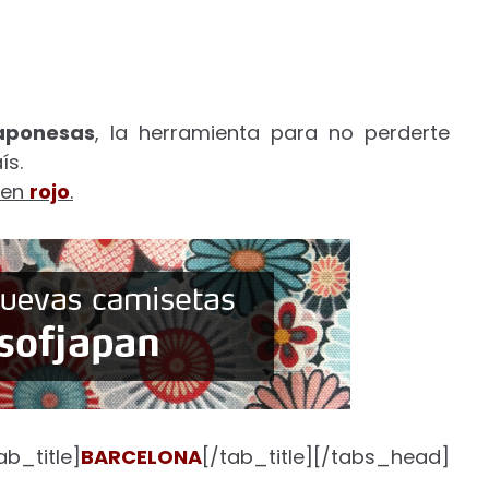
japonesas
, la herramienta para no perderte
ís.
 en
rojo
.
b_title]
BARCELONA
[/tab_title][/tabs_head]