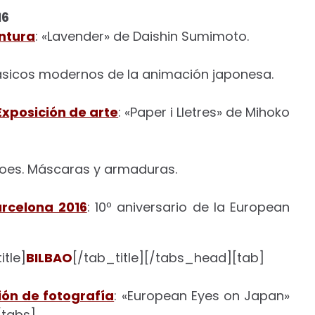
16
intura
: «Lavender» de Daishin Sumimoto.
lásicos modernos de la animación japonesa.
Exposición de arte
: «Paper i Lletres» de Mihoko
oes. Máscaras y armaduras.
arcelona 2016
: 10º aniversario de la European
tle]
BILBAO
[/tab_title][/tabs_head][tab]
ión de fotografía
: «European Eyes on Japan»
/tabs]