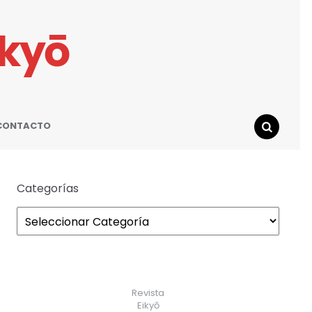
ikyō
CONTACTO
SEARCH
Categorías
Revista
Eikyō