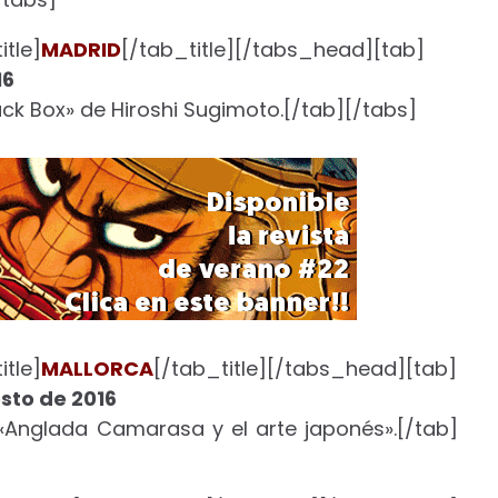
tle]
MADRID
[/tab_title][/tabs_head][tab]
16
lack Box» de Hiroshi Sugimoto.[/tab][/tabs]
tle]
MALLORCA
[/tab_title][/tabs_head][tab]
osto de 2016
 «Anglada Camarasa y el arte japonés».[/tab]