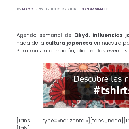
POSTED
by
EIKYO
22 DE JULIO DE 2016
0 COMMENTS
BY
Agenda semanal de
Eikyô, influencias 
nada de la
cultura japonesa
en nuestro pa
Para más información, clica en los eventos
[tabs type=»horizontal»][tabs_head][ta
[tab]