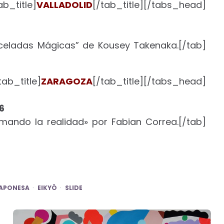
b_title]
VALLADOLID
[/tab_title][/tabs_head]
nceladas Mágicas” de Kousey Takenaka.[/tab]
ab_title]
ZARAGOZA
[/tab_title][/tabs_head]
6
rmando la realidad» por Fabian Correa.[/tab]
JAPONESA
EIKYÔ
SLIDE