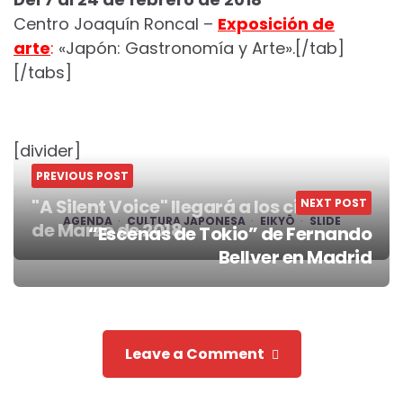
Centro Joaquín Roncal –
Exposición de
arte
:
«Japón: Gastronomía y Arte».[/tab]
[/tabs]
[divider]
PREVIOUS POST
"A Silent Voice" llegará a los cines el 16
NEXT POST
AGENDA
CULTURA JAPONESA
EIKYÔ
SLIDE
de Marzo de 2018
“Escenas de Tokio” de Fernando
Post
Bellver en Madrid
navigation
Leave a Comment