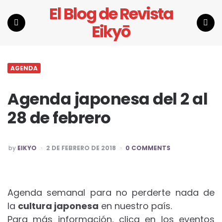
El Blog de Revista
Eikyō
Menu
Search
AGENDA
Agenda japonesa del 2 al
28 de febrero
POSTED
by
EIKYO
2 DE FEBRERO DE 2018
0 COMMENTS
BY
Agenda semanal para no perderte nada de
la
cultura japonesa
en nuestro país.
Para más información, clica en los eventos