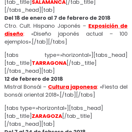
[tab_title]
SALAMANCA
[/tab_title]
[/tabs_head][tab]
Del 18 de enero al 7 de febrero de 2018
Ctro. Cult. Hispano Japonés –
Exposición de
diseño
:
«Diseño japonés actual – 100
ejemplos».[/tab][/tabs]
[tabs type=»horizontal»][tabs_head]
[tab_title]
TARRAGONA
[/tab_title]
[/tabs_head][tab]
12 de febrero de 2018
Mistral Bonsái –
Cultura japonesa
:
«Fiesta del
bonsái oriental 2018».[/tab][/tabs]
[tabs type=»horizontal»][tabs_head]
[tab_title]
ZARAGOZA
[/tab_title]
[/tabs_head][tab]
Del 7 al 24 de febrero de 2018