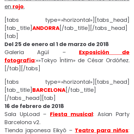
en
rojo
.
[tabs type=»horizontal»][tabs_head]
[tab_title]
ANDORRA
[/tab_title][/tabs_head]
[tab]
Del 25 de enero al 1 de marzo de 2018
Galeria Agüí –
Exposición de
fotografía
:
«»Tokyo Íntim» de César Ordóñez.
[/tab][/tabs]
[tabs type=»horizontal»][tabs_head]
[tab_title]
BARCELONA
[/tab_title]
[/tabs_head][tab]
16 de febrero de 2018
Sala UpLoad –
Fiesta musical
: Asian Party
Barcelona v2.
Tienda japonesa Eikyô –
Teatro para niños
: