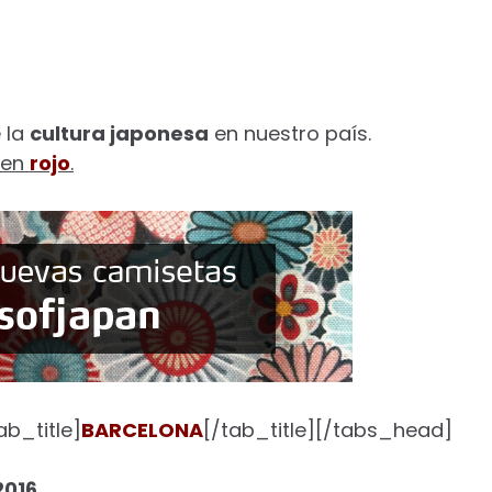
 la
cultura japonesa
en nuestro país.
 en
rojo
.
b_title]
BARCELONA
[/tab_title][/tabs_head]
2016