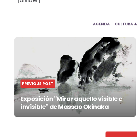
[divider]
AGENDA
CULTURA 
Post
navigation
PREVIOUS POST
Exposición "Mirar aquello visible e
invisible" de Massao Okinaka