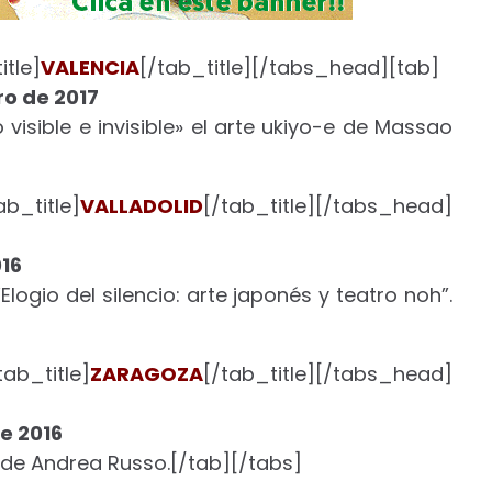
tle]
VALENCIA
[/tab_title][/tabs_head][tab]
ro de 2017
o visible e invisible» el arte ukiyo-e de Massao
b_title]
VALLADOLID
[/tab_title][/tabs_head]
016
 “Elogio del silencio: arte japonés y teatro noh”.
ab_title]
ZARAGOZA
[/tab_title][/tabs_head]
e 2016
» de Andrea Russo.[/tab][/tabs]