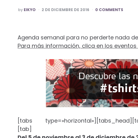
POSTED
by
EIKYO
2 DE DICIEMBRE DE 2016
0 COMMENTS
BY
Agenda semanal para no perderte nada de
Para más información, clica en los eventos
[tabs type=»horizontal»][tabs_head][ta
[tab]
Del 5 de noviembre al 3 de diciembre de 