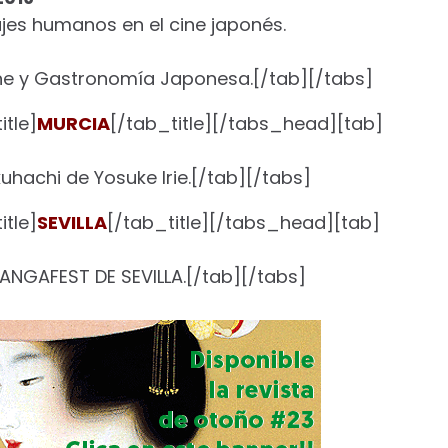
sajes humanos en el cine japonés.
e y Gastronomía Japonesa.[/tab][/tabs]
tle]
MURCIA
[/tab_title][/tabs_head][tab]
kuhachi de Yosuke Irie.[/tab][/tabs]
tle]
SEVILLA
[/tab_title][/tabs_head][tab]
MANGAFEST DE SEVILLA.[/tab][/tabs]