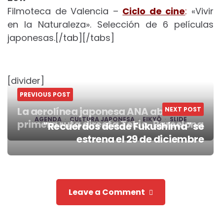
Filmoteca de Valencia –
Ciclo de cine
:
«Vivir
en la Naturaleza». Selección de 6 películas
japonesas.[/tab][/tabs]
[divider]
PREVIOUS POST
La aerolínea japonesa ANA abrirá la
NEXT POST
AGENDA
CULTURA JAPONESA
EIKYÔ
SLIDE
primera ruta directa Tokio-Barcelona
"Recuerdos desde Fukushima" se
Post
estrena el 29 de diciembre
navigation
Leave a Comment