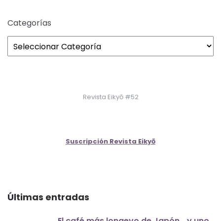
Categorías
Revista Eikyō #52
Suscripción Revista Eikyō
Últimas entradas
El café más longevo de Japón… y uno