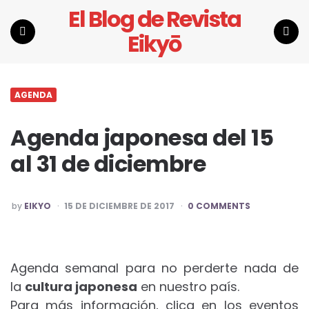
El Blog de Revista
Eikyō
Menu
Search
AGENDA
Agenda japonesa del 15
al 31 de diciembre
POSTED
by
EIKYO
15 DE DICIEMBRE DE 2017
0 COMMENTS
BY
Agenda semanal para no perderte nada de
la
cultura japonesa
en nuestro país.
Para más información, clica en los eventos