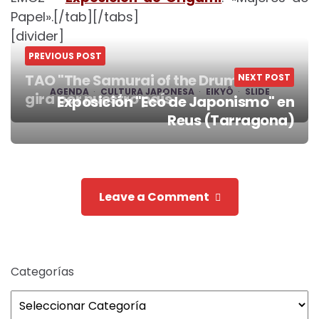
Papel».[/tab][/tabs]
[divider]
PREVIOUS POST
TAO "The Samurai of the Drum" de
NEXT POST
AGENDA
CULTURA JAPONESA
EIKYÔ
SLIDE
gira por nuestro país
Exposición "Eco de Japonismo" en
Post
Reus (Tarragona)
navigation
Leave a Comment
Categorías