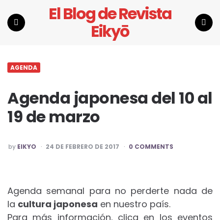
El Blog de Revista
Eikyō
Menu
Search
AGENDA
Agenda japonesa del 10 al
19 de marzo
POSTED
by
EIKYO
24 DE FEBRERO DE 2017
0 COMMENTS
BY
Agenda semanal para no perderte nada de
la
cultura japonesa
en nuestro país.
Para más información, clica en los eventos