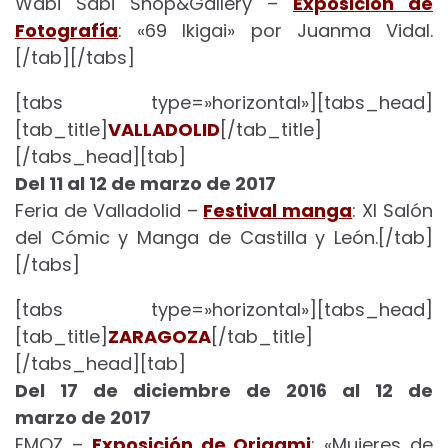
Wabi Sabi Shop&Gallery –
Exposición de
Fotografía
: «69 Ikigai» por Juanma Vidal.
[/tab][/tabs]
[tabs type=»horizontal»][tabs_head]
[tab_title]
VALLADOLID
[/tab_title]
[/tabs_head][tab]
Del 11 al 12 de marzo de 2017
Feria de Valladolid –
Festival manga
: XI Salón
del Cómic y Manga de Castilla y León.[/tab]
[/tabs]
[tabs type=»horizontal»][tabs_head]
[tab_title]
ZARAGOZA
[/tab_title]
[/tabs_head][tab]
Del 17 de diciembre de 2016 al 12 de
marzo de 2017
EMOZ –
Exposición de Origami
: «Mujeres de