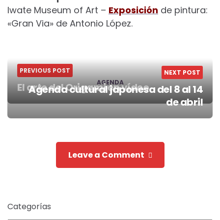
Iwate Museum of Art –
Exposición
de pintura:
«Gran Via» de Antonio López.
PREVIOUS POST
NEXT POST
AGENDA
El arte del Origami en vídeo
Agenda cultural japonesa del 8 al 14
Post
de abril
navigation
Leave a Comment
Categorías