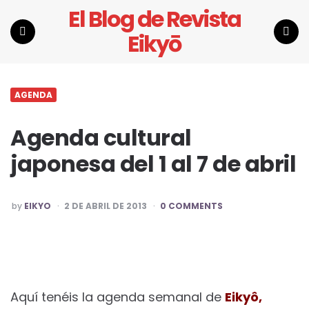
El Blog de Revista
Eikyō
Menu
Search
AGENDA
Agenda cultural
japonesa del 1 al 7 de abril
POSTED
by
EIKYO
2 DE ABRIL DE 2013
0 COMMENTS
BY
Aquí tenéis la agenda semanal de
Eikyô,