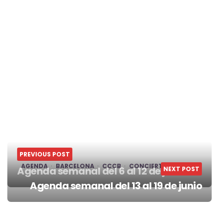
PREVIOUS POST
AGENDA
BARCELONA
CCCB
CONCIERTO
SÓNAR
Agenda semanal del 6 al 12 de junio
NEXT POST
Post
Agenda semanal del 13 al 19 de junio
navigation