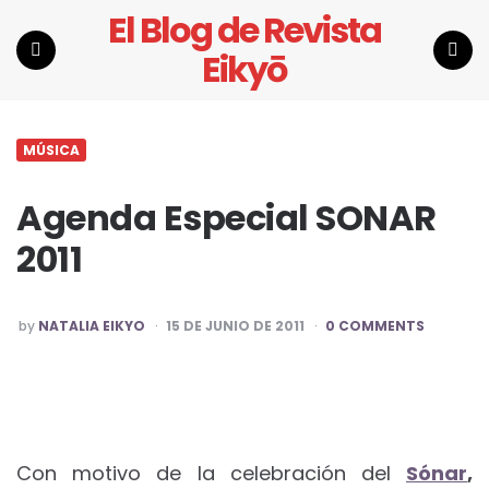
El Blog de Revista
Eikyō
Menu
Search
MÚSICA
Agenda Especial SONAR
2011
POSTED
by
NATALIA EIKYO
15 DE JUNIO DE 2011
0 COMMENTS
BY
Con motivo de la celebración del
Sónar
,