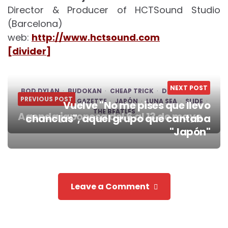
Director & Producer of HCTSound Studio
(Barcelona)
web:
http://www.hctsound.com
[divider]
NEXT POST
BOD DYLAN
BUDOKAN
CHEAP TRICK
DEEP PURPLE
PREVIOUS POST
ERIC CLAPTON
GAZETTE
JAPÓN
LUNA SEA
SLIDE
Vuelve "No me pises que llevo
THE BEATLES
Agenda japonesa del 6 al 13 de mayo
chanclas", aquel grupo que cantaba
Post
"Japón"
navigation
Leave a Comment