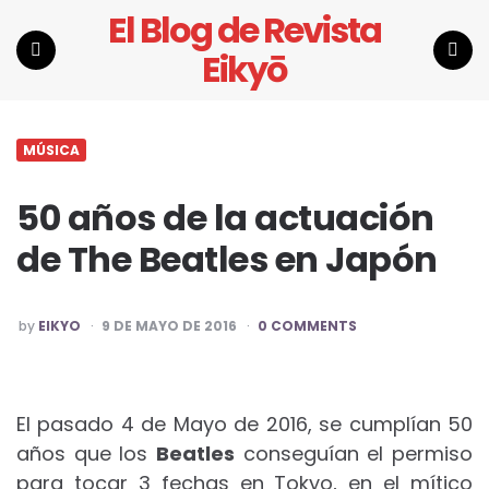
El Blog de Revista
Eikyō
Menu
Search
MÚSICA
50 años de la actuación
de The Beatles en Japón
POSTED
by
EIKYO
9 DE MAYO DE 2016
0 COMMENTS
BY
El pasado 4 de Mayo de 2016, se cumplían 50
años que los
Beatles
conseguían el permiso
para tocar 3 fechas en Tokyo, en el mítico