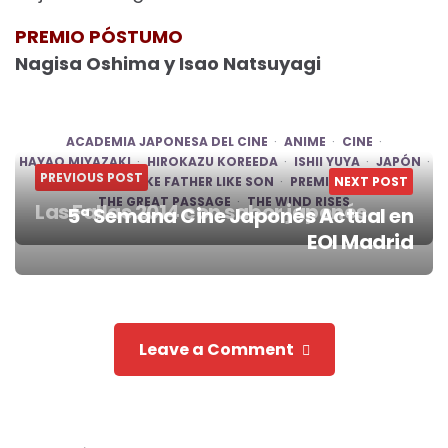
PREMIO PÓSTUMO
Nagisa Oshima y Isao Natsuyagi
ACADEMIA JAPONESA DEL CINE
ANIME
CINE
HAYAO MIYAZAKI
HIROKAZU KOREEDA
ISHII YUYA
JAPÓN
PREVIOUS POST
JOE HISASHI
LIKE FATHER LIKE SON
PREMIOS
NEXT POST
SLIDE
THE GREAT PASSAGE
THE WIND RISES
Las Fallas 2014 con sabor japonés
5ª Semana Cine Japonés Actual en
Post
EOI Madrid
navigation
Leave a Comment