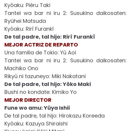
Kyôaku: Piêru Taki
Tantei wa bar ni iru 2: Susukino daikosaten:
Ryûhei Matsuda
Kyôaku: Rirî Furankî
De tal padre, tal hijo: Rirî Furankî
MEJOR ACTRIZ DE REPARTO
Una familia de Tokio: Yû Aoi
Tantei wa bar ni iru 2: Susukino daikosaten:
Machiko Ono
Rikyû ni tazuneyo: Miki Nakatani
De tal padre, tal hijo: Yôko Maki
Bushi no kondate: Kimiko Yo
MEJOR DIRECTOR
Fune wo amu: Yûya Ishii
De tal padre, tal hijo: Hirokazu Koreeda
Kyôaku: Kazuya Shiraishi