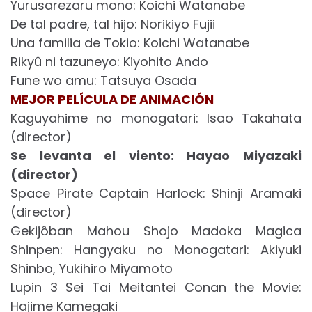
Yurusarezaru mono: Koichi Watanabe
De tal padre, tal hijo: Norikiyo Fujii
Una familia de Tokio: Koichi Watanabe
Rikyû ni tazuneyo: Kiyohito Ando
Fune wo amu: Tatsuya Osada
MEJOR PELÍCULA DE ANIMACIÓN
Kaguyahime no monogatari: Isao Takahata
(director)
Se levanta el viento: Hayao Miyazaki
(director)
Space Pirate Captain Harlock: Shinji Aramaki
(director)
Gekijôban Mahou Shojo Madoka Magica
Shinpen: Hangyaku no Monogatari: Akiyuki
Shinbo, Yukihiro Miyamoto
Lupin 3 Sei Tai Meitantei Conan the Movie:
Hajime Kamegaki