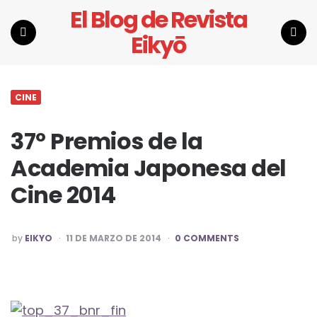
El Blog de Revista
Eikyō
Menu
Search
CINE
37º Premios de la
Academia Japonesa del
Cine 2014
POSTED
by
EIKYO
11 DE MARZO DE 2014
0 COMMENTS
BY