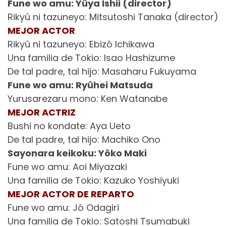
Fune wo amu: Yûya Ishii (director)
Rikyû ni tazuneyo: Mitsutoshi Tanaka (director)
MEJOR ACTOR
Rikyû ni tazuneyo: Ebizô Ichikawa
Una familia de Tokio: Isao Hashizume
De tal padre, tal hijo: Masaharu Fukuyama
Fune wo amu: Ryûhei Matsuda
Yurusarezaru mono: Ken Watanabe
MEJOR ACTRIZ
Bushi no kondate: Aya Ueto
De tal padre, tal hijo: Machiko Ono
Sayonara keikoku: Yôko Maki
Fune wo amu: Aoi Miyazaki
Una familia de Tokio: Kazuko Yoshiyuki
MEJOR ACTOR DE REPARTO
Fune wo amu: Jô Odagiri
Una familia de Tokio: Satoshi Tsumabuki