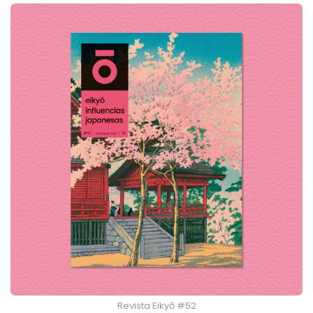
Revista Eikyō #52