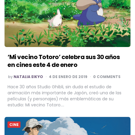
‘Mi vecino Totoro’ celebra sus 30 años
en cines este 4 de enero
POSTED
by
NATALIA EIKYO
4 DE ENERO DE 2019
0 COMMENTS
BY
Hace 30 años Studio Ghibli, sin duda el estudio de
animación más importante de Japón, creó una de las
películas (y personajes) más emblemáticas de su
estudio: Mi vecino Totoro….
CINE