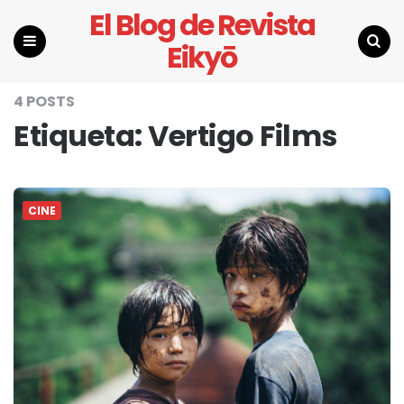
El Blog de Revista
Eikyō
Menu
Search
4 POSTS
Etiqueta:
Vertigo Films
CINE