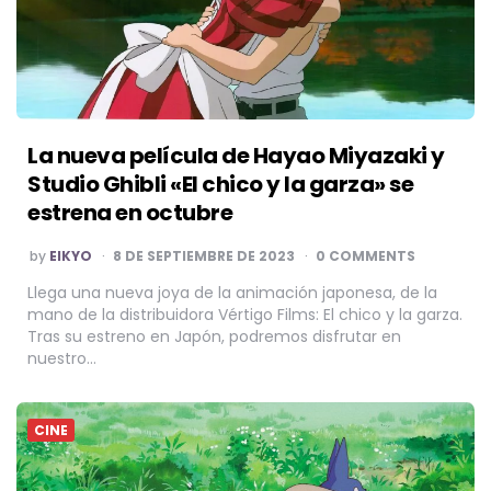
La nueva película de Hayao Miyazaki y
Studio Ghibli «El chico y la garza» se
estrena en octubre
POSTED
by
EIKYO
8 DE SEPTIEMBRE DE 2023
0 COMMENTS
BY
Llega una nueva joya de la animación japonesa, de la
mano de la distribuidora Vértigo Films: El chico y la garza.
Tras su estreno en Japón, podremos disfrutar en
nuestro…
CINE