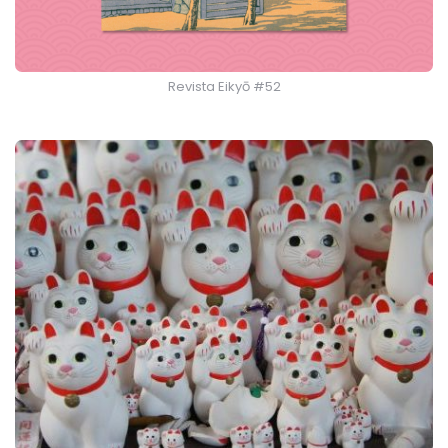
Revista Eikyō #52