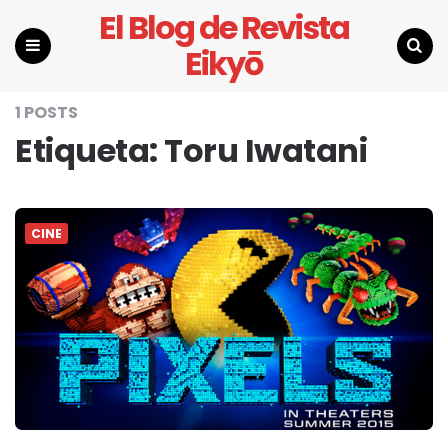
El Blog de Revista
Eikyō
Menu
Search
1 POSTS
Etiqueta:
Toru Iwatani
CINE