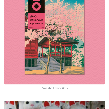
Revista Eikyō #52