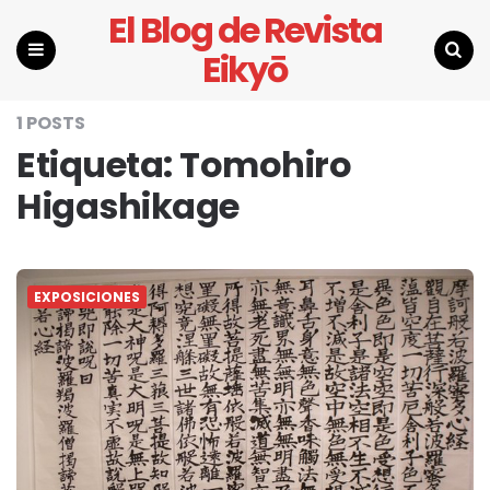
El Blog de Revista
Eikyō
Menu
Search
1 POSTS
Etiqueta:
Tomohiro
Higashikage
EXPOSICIONES