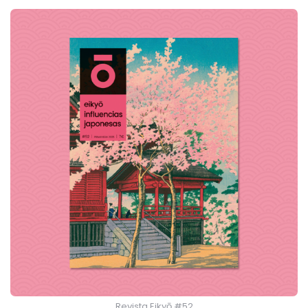
Revista Eikyō #52