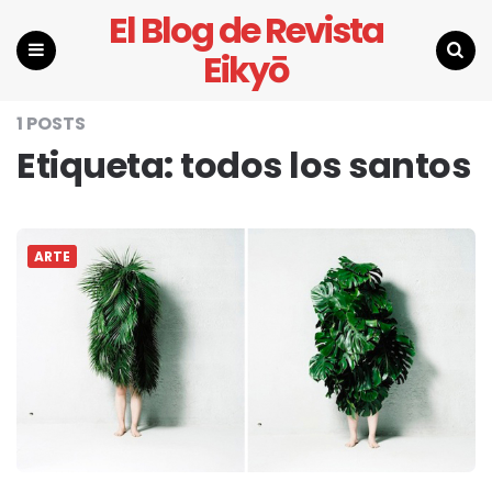
El Blog de Revista
Eikyō
Menu
Search
1 POSTS
Etiqueta:
todos los santos
ARTE