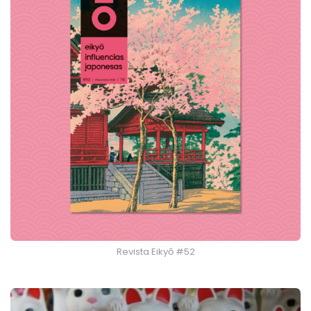
Revista Eikyō #52