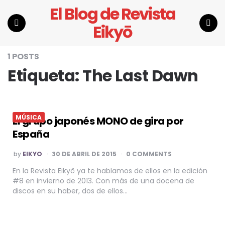
El Blog de Revista
Eikyō
Menu
Search
1 POSTS
Etiqueta:
The Last Dawn
MÚSICA
El grupo japonés MONO de gira por
España
POSTED
by
EIKYO
30 DE ABRIL DE 2015
0 COMMENTS
BY
En la Revista Eikyô ya te hablamos de ellos en la edición
#8 en invierno de 2013. Con más de una docena de
discos en su haber, dos de ellos…