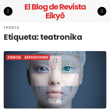
El Blog de Revista
Eikyō
Menu
Search
1 POSTS
Etiqueta:
teatronika
CIENCIA
EXPOSICIONES