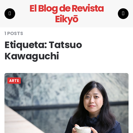
El Blog de Revista
Eikyō
Menu
Search
1 POSTS
Etiqueta:
Tatsuo
Kawaguchi
ARTE