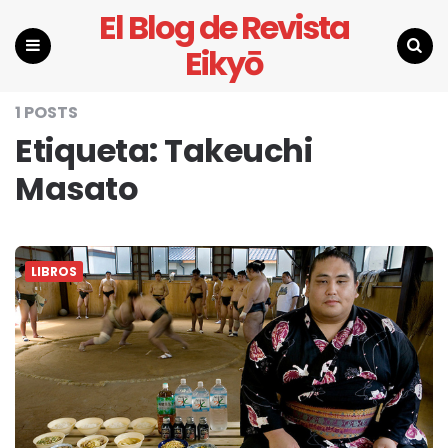
El Blog de Revista
Eikyō
Menu
Search
1 POSTS
Etiqueta:
Takeuchi
Masato
LIBROS