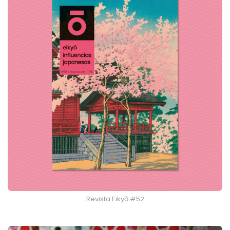
Revista Eikyō #52