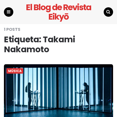
El Blog de Revista
Eikyō
Menu
Search
1 POSTS
Etiqueta:
Takami
Nakamoto
MÚSICA