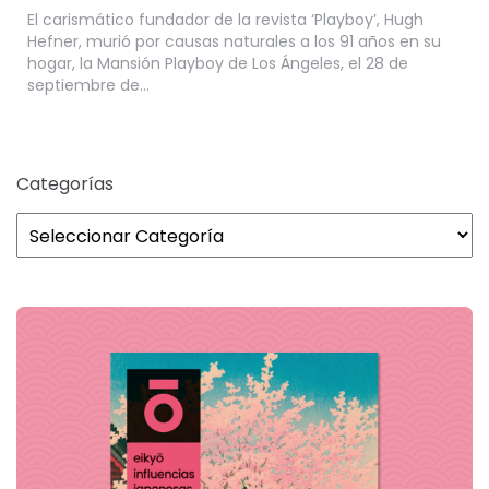
El carismático fundador de la revista ‘Playboy’, Hugh
Hefner, murió por causas naturales a los 91 años en su
hogar, la Mansión Playboy de Los Ángeles, el 28 de
septiembre de…
Categorías