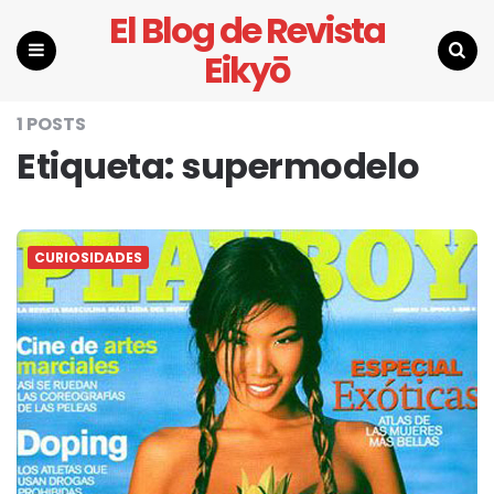
El Blog de Revista
Eikyō
Menu
Search
1 POSTS
Etiqueta:
supermodelo
CURIOSIDADES