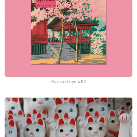
Revista Eikyō #52