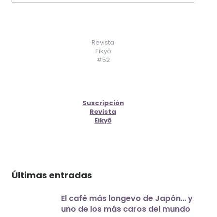
Revista
Eikyō
#52
Suscripción
Revista
Eikyō
Últimas entradas
El café más longevo de Japón… y
uno de los más caros del mundo