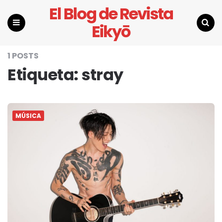
El Blog de Revista
Eikyō
Menu
Search
1 POSTS
Etiqueta:
stray
MÚSICA