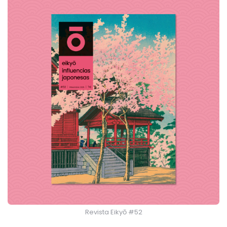
Revista Eikyō #52