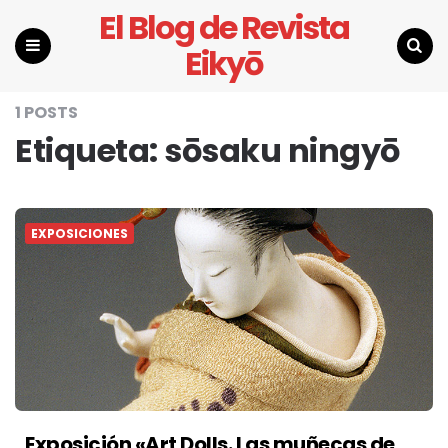
El Blog de Revista
Eikyō
Menu
Search
1 POSTS
Etiqueta:
sōsaku ningyō
EXPOSICIONES
Exposición «Art Dolls. Las muñecas de