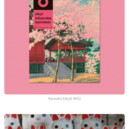
Revista Eikyō #52