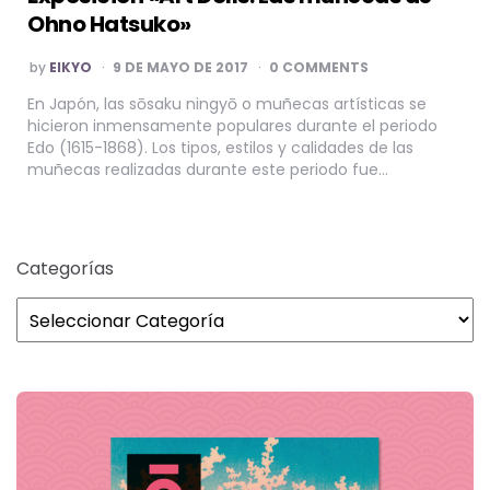
Ohno Hatsuko»
POSTED
by
EIKYO
9 DE MAYO DE 2017
0 COMMENTS
BY
En Japón, las sōsaku ningyō o muñecas artísticas se
hicieron inmensamente populares durante el periodo
Edo (1615-1868). Los tipos, estilos y calidades de las
muñecas realizadas durante este periodo fue…
Categorías