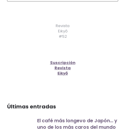
Revista
Eikyō
#52
Suscripción
Revista
Eikyō
Últimas entradas
El café más longevo de Japón… y
uno de los más caros del mundo