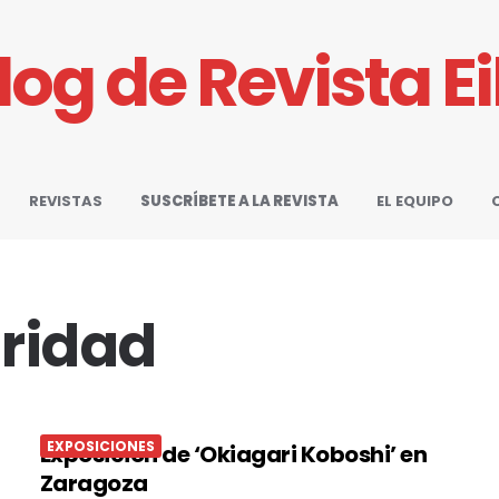
Blog de Revista E
REVISTAS
SUSCRÍBETE A LA REVISTA
EL EQUIPO
aridad
EXPOSICIONES
Exposición de ‘Okiagari Koboshi’ en
Zaragoza