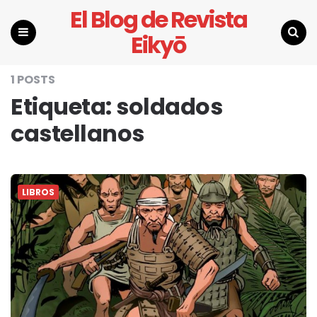
El Blog de Revista
Eikyō
Menu
Search
1 POSTS
Etiqueta:
soldados
castellanos
LIBROS