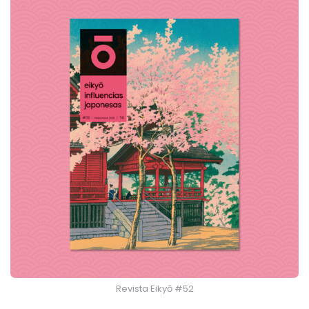
Revista Eikyō #52