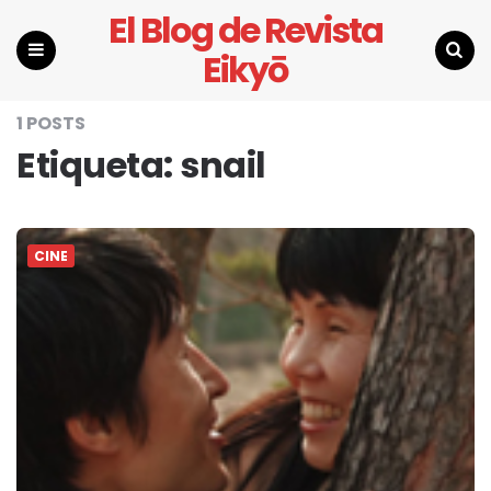
El Blog de Revista
Eikyō
Menu
Search
1 POSTS
Etiqueta:
snail
CINE