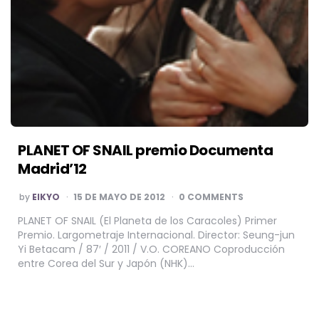
PLANET OF SNAIL premio Documenta
Madrid’12
POSTED
by
EIKYO
15 DE MAYO DE 2012
0 COMMENTS
BY
PLANET OF SNAIL (El Planeta de los Caracoles) Primer
Premio. Largometraje Internacional. Director: Seung-jun
Yi Betacam / 87′ / 2011 / V.O. COREANO Coproducción
entre Corea del Sur y Japón (NHK)…