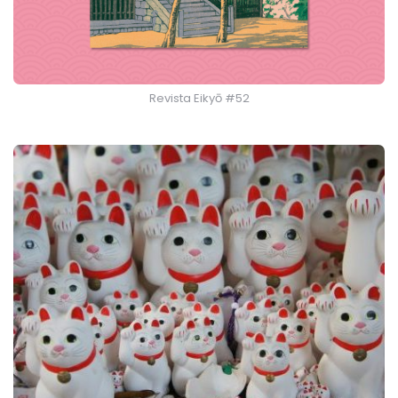
Revista Eikyō #52