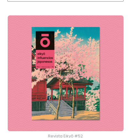
Revista Eikyō #52