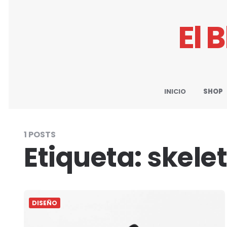
El 
INICIO
SHOP
1 POSTS
Etiqueta:
skele
DISEÑO