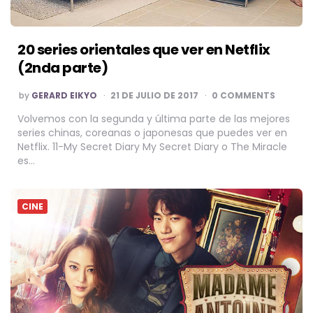
20 series orientales que ver en Netflix
(2nda parte)
POSTED
by
GERARD EIKYO
21 DE JULIO DE 2017
0 COMMENTS
BY
Volvemos con la segunda y última parte de las mejores
series chinas, coreanas o japonesas que puedes ver en
Netflix. 11-My Secret Diary My Secret Diary o The Miracle
es…
CINE