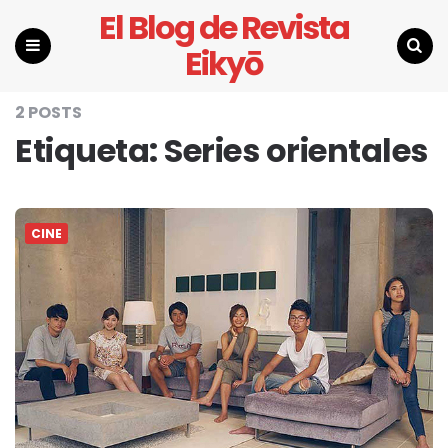
El Blog de Revista
Eikyō
Menu
Search
2 POSTS
Etiqueta:
Series orientales
CINE