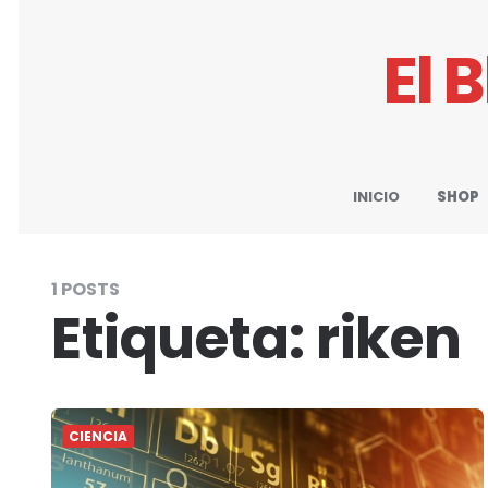
El 
INICIO
SHOP
1 POSTS
Etiqueta:
riken
CIENCIA