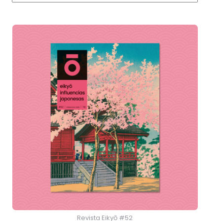
Revista Eikyō #52