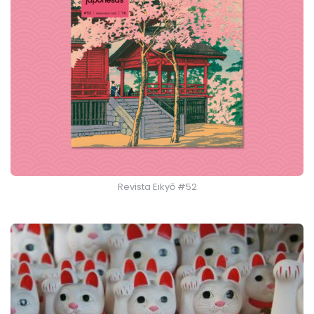
Revista Eikyō #52