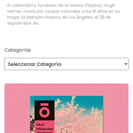
El carismático fundador de la revista ‘Playboy’, Hugh
Hefner, murió por causas naturales a los 91 años en su
hogar, la Mansión Playboy de Los Ángeles, el 28 de
septiembre de…
Categorías