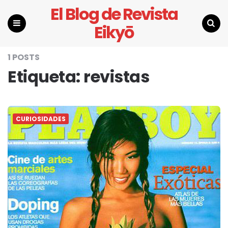
El Blog de Revista
Eikyō
Menu
Search
1 POSTS
Etiqueta:
revistas
CURIOSIDADES