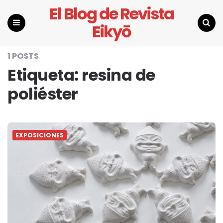
El Blog de Revista
Eikyō
Menu
Search
1 POSTS
Etiqueta:
resina de
poliéster
EXPOSICIONES