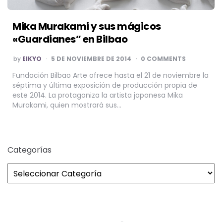
Mika Murakami y sus mágicos
«Guardianes” en Bilbao
POSTED
by
EIKYO
5 DE NOVIEMBRE DE 2014
0 COMMENTS
BY
Fundación Bilbao Arte ofrece hasta el 21 de noviembre la
séptima y última exposición de producción propia de
este 2014. La protagoniza la artista japonesa Mika
Murakami, quien mostrará sus…
Categorías