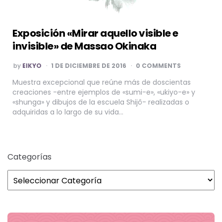
Exposición «Mirar aquello visible e
invisible» de Massao Okinaka
POSTED
by
EIKYO
1 DE DICIEMBRE DE 2016
0 COMMENTS
BY
Muestra excepcional que reúne más de doscientas
creaciones -entre ejemplos de «sumi-e», «ukiyo-e» y
«shunga» y dibujos de la escuela Shijô- realizadas o
adquiridas a lo largo de su vida…
Categorías