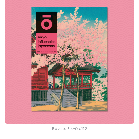
Revista Eikyō #52