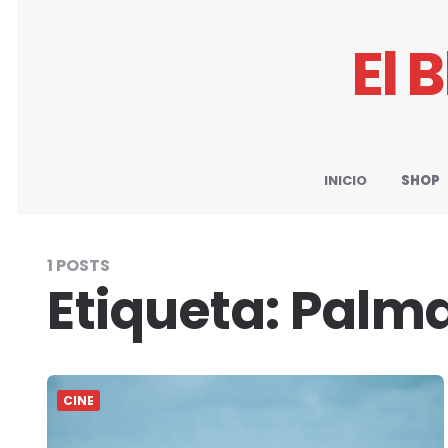
El 
INICIO
SHOP
1 POSTS
Etiqueta:
Palma
CINE