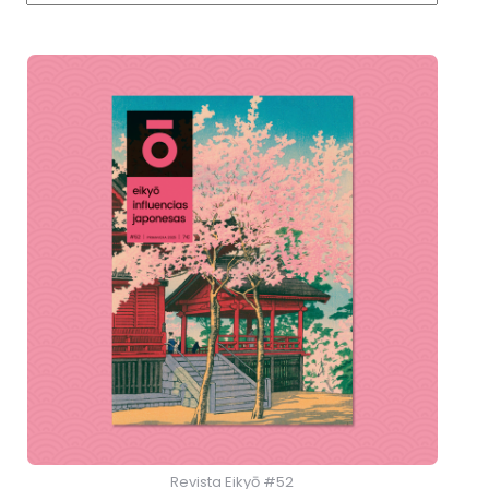
Revista Eikyō #52