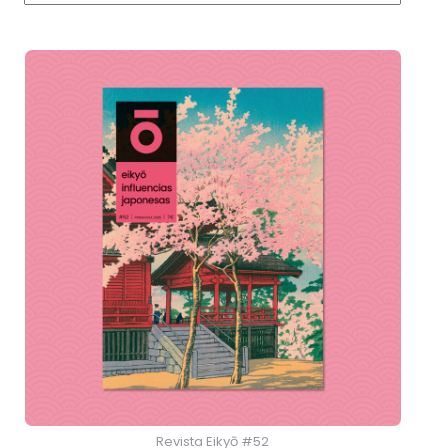
Revista Eikyō #52