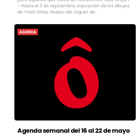
– Hasta el 3 de septiembre, exposición de los dibujos
de Yoshi Sislay. Museu del Joguet de…
AGENDA
Agenda semanal del 16 al 22 de mayo