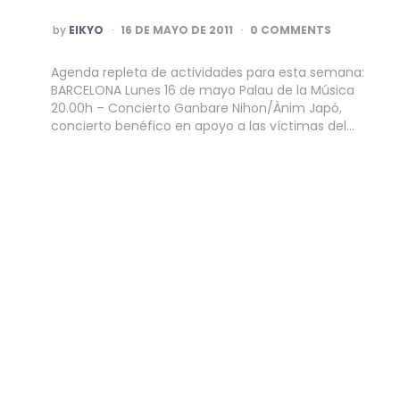
POSTED
by
EIKYO
16 DE MAYO DE 2011
0 COMMENTS
BY
Agenda repleta de actividades para esta semana:
BARCELONA Lunes 16 de mayo Palau de la Música
20.00h – Concierto Ganbare Nihon/Ànim Japó,
concierto benéfico en apoyo a las víctimas del…