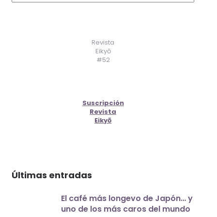
Revista
Eikyō
#52
Suscripción
Revista
Eikyō
Últimas entradas
El café más longevo de Japón… y
uno de los más caros del mundo