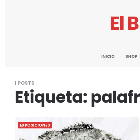
El 
INICIO
SHOP
1 POSTS
Etiqueta:
palafr
EXPOSICIONES