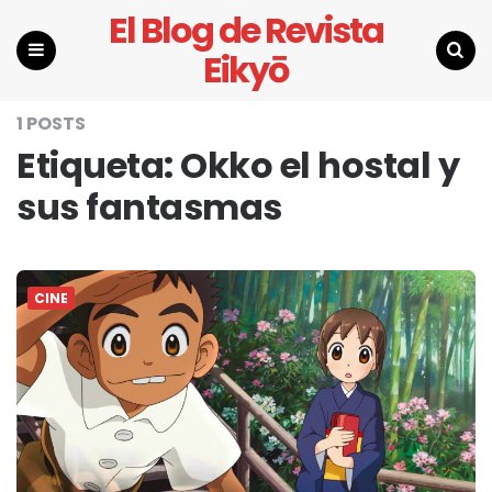
El Blog de Revista
Eikyō
Menu
Search
1 POSTS
Etiqueta:
Okko el hostal y
sus fantasmas
CINE