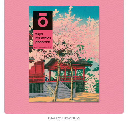
Revista Eikyō #52