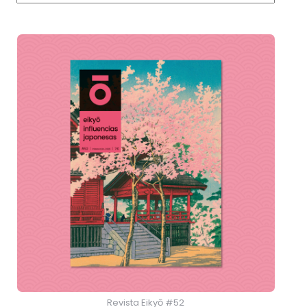
Revista Eikyō #52