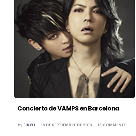
Concierto de VAMPS en Barcelona
POSTED
by
EIKYO
18 DE SEPTIEMBRE DE 2013
13 COMMENTS
BY