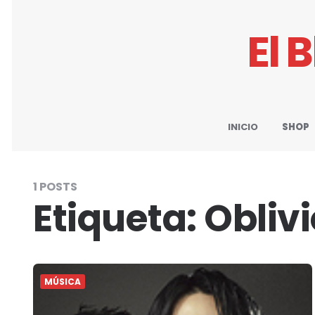
El 
INICIO
SHOP
1 POSTS
Etiqueta:
Obliv
MÚSICA