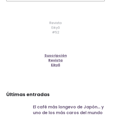
Revista
Eikyō
#52
Suscripción
Revista
Eikyō
Últimas entradas
El café más longevo de Japón… y
uno de los más caros del mundo