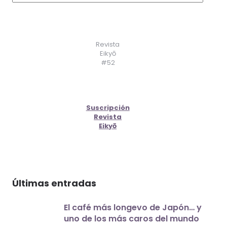
Revista
Eikyō
#52
Suscripción
Revista
Eikyō
Últimas entradas
El café más longevo de Japón… y
uno de los más caros del mundo