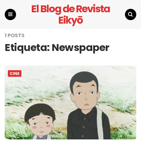
El Blog de Revista
Eikyō
Menu
Search
1 POSTS
Etiqueta:
Newspaper
CINE