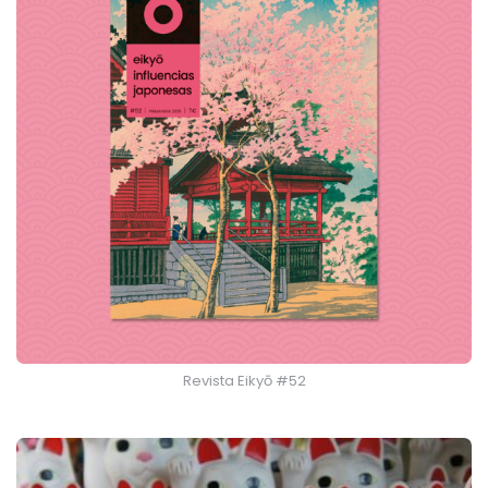
Revista Eikyō #52