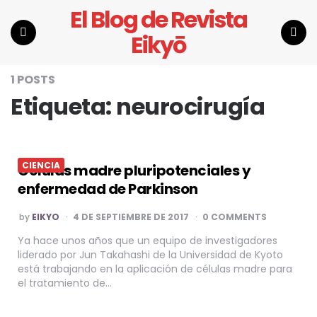
El Blog de Revista
Eikyō
Menu
Search
1 POSTS
Etiqueta:
neurocirugía
CIENCIA
Células madre pluripotenciales y
enfermedad de Parkinson
POSTED
by
EIKYO
4 DE SEPTIEMBRE DE 2017
0 COMMENTS
BY
Ya hace unos años que un equipo de investigadores
liderado por Jun Takahashi de la Universidad de Kyoto
está trabajando en la aplicación de células madre para
el tratamiento de…